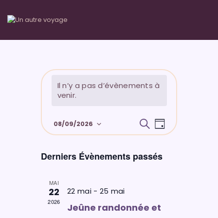
JEÛNE
Il n’y a pas d’évènements à
SÉJOURS
venir.
ÉQUIPE
N
R
LIEUX
R
08/09/2026
J
e
a
CALENDRIER-TARIFS
e
o
S
c
u
v
h
CONTACT-INSCRIPTION
c
é
r
Derniers Évènements passés
e
i
l
r
h
g
c
e
e
a
MAI
h
c
22
22 mai
-
25 mai
e
t
r
2026
t
Jeûne randonnée et
i
c
i