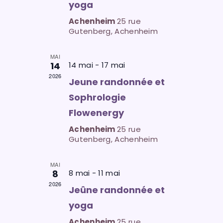
o
yoga
o
h
n
Achenheim
25 rue
n
e
d
Gutenberg, Achenheim
n
e
e
e
v
MAI
t
z
14
14 mai
-
17 mai
u
u
n
2026
Jeune randonnée et
e
n
a
s
Sophrologie
e
É
v
Flowenergy
d
v
i
a
Achenheim
25 rue
è
Gutenberg, Achenheim
g
t
n
e
a
e
MAI
.
t
m
8
8 mai
-
11 mai
e
2026
i
Jeûne randonnée et
n
o
yoga
t
n
Achenheim
25 rue