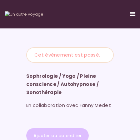
JEÛNE
Cet évènement est passé.
SÉJOURS
ÉQUIPE
Sophrologie / Yoga / Pleine
LIEUX
conscience / Autohypnose /
CALENDRIER-TARIFS
Sonothérapie
CONTACT-INSCRIPTION
En collaboration avec Fanny Medez
Ajouter au calendrier